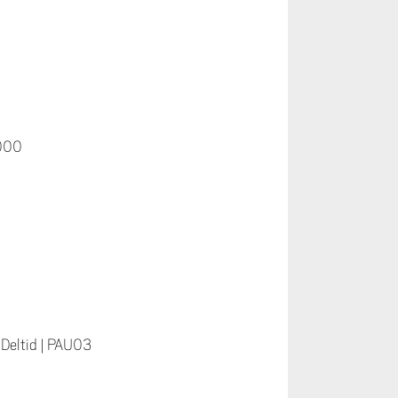
000
|
Deltid
|
PAU03