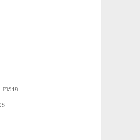
|
P1548
08