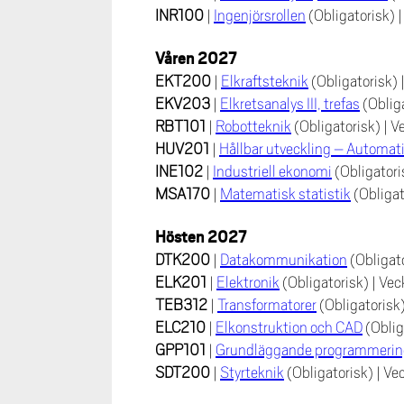
INR100
|
Ingenjörsrollen
(Obligatorisk)
Våren 2027
EKT200
|
Elkraftsteknik
(Obligatorisk)
EKV203
|
Elkretsanalys III, trefas
(Oblig
RBT101
|
Robotteknik
(Obligatorisk)
|
V
HUV201
|
Hållbar utveckling – Automat
INE102
|
Industriell ekonomi
(Obligator
MSA170
|
Matematisk statistik
(Obliga
Hösten 2027
DTK200
|
Datakommunikation
(Obligat
ELK201
|
Elektronik
(Obligatorisk)
|
Vec
TEB312
|
Transformatorer
(Obligatorisk
ELC210
|
Elkonstruktion och CAD
(Oblig
GPP101
|
Grundläggande programmerin
SDT200
|
Styrteknik
(Obligatorisk)
|
Ve