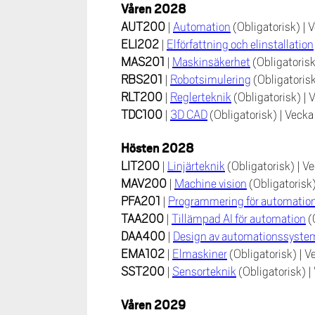
Våren 2028
AUT200
|
Automation
(Obligatorisk)
|
V
ELI202
|
Elförfattning och elinstallation
MAS201
|
Maskinsäkerhet
(Obligatoris
RBS201
|
Robotsimulering
(Obligatoris
RLT200
|
Reglerteknik
(Obligatorisk)
|
V
TDC100
|
3D CAD
(Obligatorisk)
|
Vecka
Hösten 2028
LIT200
|
Linjärteknik
(Obligatorisk)
|
Ve
MAV200
|
Machine vision
(Obligatorisk
PFA201
|
Programmering för automati
TAA200
|
Tillämpad AI för automation
(
DAA400
|
Design av automationssyste
EMA102
|
Elmaskiner
(Obligatorisk)
|
V
SST200
|
Sensorteknik
(Obligatorisk)
|
Våren 2029