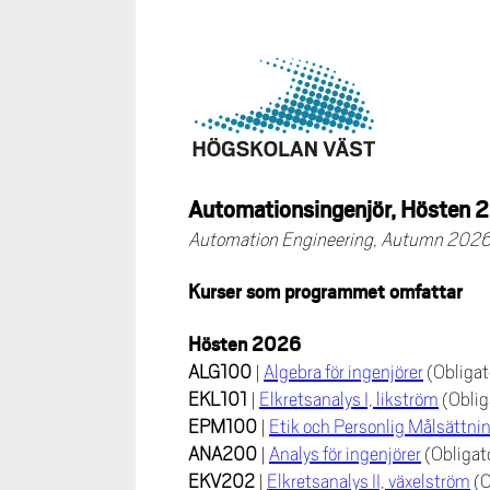
Automationsingenjör, Hösten 
Automation Engineering, Autumn 202
Kurser som programmet omfattar
Hösten 2026
ALG100
|
Algebra för ingenjörer
(Obligat
EKL101
|
Elkretsanalys I, likström
(Oblig
EPM100
|
Etik och Personlig Målsättni
ANA200
|
Analys för ingenjörer
(Obligat
EKV202
|
Elkretsanalys II, växelström
(O