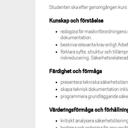
Studenten ska efter genomgången kurs
Kunskap och förståelse
redogöra för maskinförordningens
dokumentation.
beskriva relevanta krav enligt Arb
förklara syfte, struktur och till
riskreducering. Säkerhetsrelaterade
Färdighet och förmåga
presentera tekniska säkerhetslösn
skapa teknisk dokumentation ink
programmera grundläggande säker
Värderingsförmåga och förhållnin
kritiskt analysera säkerhetslösning
bedöma och redogöra för ansvarsfö