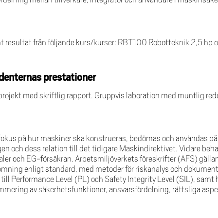
resultat från följande kurs/kurser: RBT100 Robotteknik 2,5 hp o
denternas prestationer
 projekt med skriftlig rapport. Gruppvis laboration med muntlig red
kus på hur maskiner ska konstrueras, bedömas och användas på et
gen och dess relation till det tidigare Maskindirektivet. Vidare 
r och EG-försäkran. Arbetsmiljöverkets föreskrifter (AFS) gälla
ömning enligt standard, med metoder för riskanalys och dokument
ill Performance Level (PL) och Safety Integrity Level (SIL), samt
ering av säkerhetsfunktioner, ansvarsfördelning, rättsliga aspe