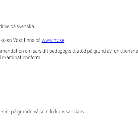
rivs på svenska.
skolan Väst finns på
www.hv.se
.
mendation om särskilt pedagogiskt stöd på grund av funktionsned
d examinationsform.
urs/er på grundnivå som förkunskapskrav