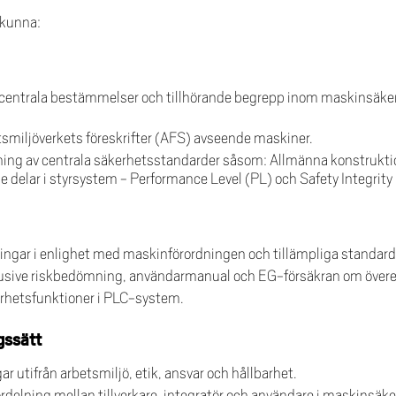
 kunna:
 centrala bestämmelser och tillhörande begrepp inom maskinsäker
etsmiljöverkets föreskrifter (AFS) avseende maskiner.
ämpning av centrala säkerhetsstandarder såsom: Allmänna konstruk
 delar i styrsystem - Performance Level (PL) och Safety Integrity 
ingar i enlighet med maskinförordningen och tillämpliga standard
lusive riskbedömning, användarmanual och EG-försäkran om öve
hetsfunktioner i PLC-system.
gssätt
ar utifrån arbetsmiljö, etik, ansvar och hållbarhet.
rdelning mellan tillverkare, integratör och användare i maskinsäk