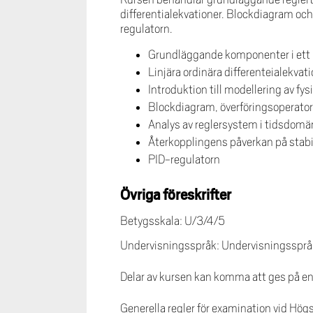
differentialekvationer. Blockdiagram oc
regulatorn.
Grundläggande komponenter i ett
Linjära ordinära differenteialekvat
Introduktion till modellering av fy
Blockdiagram, överföringsoperator
Analys av reglersystem i tidsdom
Återkopplingens påverkan på stabi
PID-regulatorn
Övriga föreskrifter
Betygsskala: U/3/4/5
Undervisningsspråk: Undervisningsspråk k
Delar av kursen kan komma att ges på e
Generella regler för examination vid Hög