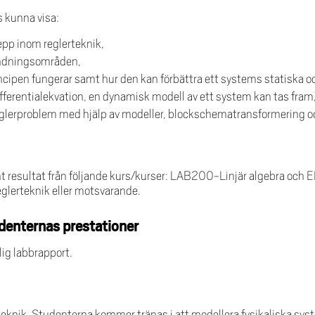
 kunna visa:
epp inom reglerteknik,
ändningsområden,
incipen fungerar samt hur den kan förbättra ett systems statiska
ifferentialekvation, en dynamisk modell av ett system kan tas fram
lerproblem med hjälp av modeller, blockschematransformering oc
 resultat från följande kurs/kurser: LAB200-Linjär algebra och
glerteknik eller motsvarande.
denternas prestationer
tlig labbrapport.
knik. Studenterna kommer tränas i att modellera fysikaliska syst