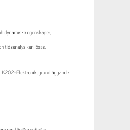
 och dynamiska egenskaper,
,
h tidsanalys kan lösas.
 ELK202-Elektronik, grundläggande
em med linjära ordinära