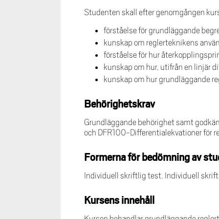
Studenten skall efter genomgången kurs
förståelse för grundläggande begr
kunskap om reglerteknikens anv
förståelse för hur återkopplingspr
kunskap om hur, utifrån en linjär d
kunskap om hur grundläggande reg
Behörighetskrav
Grundläggande behörighet samt godkänt
och DFR100-Differentialekvationer för re
Formerna för bedömning av stu
Individuell skriftlig test. Individuell skrif
Kursens innehåll
Kursen behandlar grundläggande reglerte