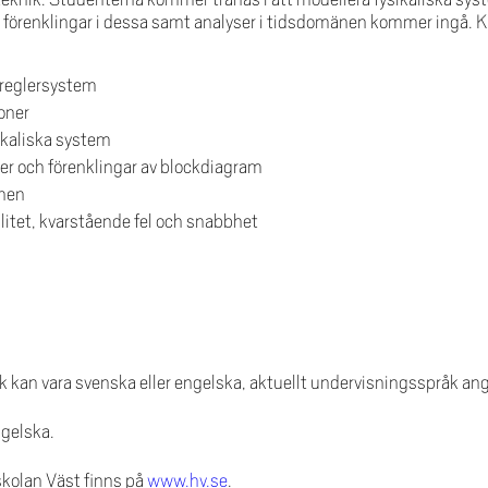
h förenklingar i dessa samt analyser i tidsdomänen kommer ingå. 
 reglersystem
ioner
sikaliska system
er och förenklingar av blockdiagram
änen
litet, kvarstående fel och snabbhet
an vara svenska eller engelska, aktuellt undervisningsspråk anges 
ngelska.
skolan Väst finns på
www.hv.se
.