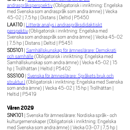
andraspråksperspektiv
(Obligatorisk i inriktning: Engelska
med Svenska som andraspråk som andra ämne)
|
Vecka
45-02
|
7,5 hp
|
Distans
|
Deltid
|
P5450
LAA110
|
Litterär analys i andraspråksdidaktiskt
perspektiv
(Obligatorisk i inriktning: Engelska med
Svenska som andraspråk som andra ämne)
|
Vecka 45-02
|
7,5 hp
|
Distans
|
Deltid
|
P5451
SDS101
|
Samhällskunskap för ämneslärare: Demokrati
och samhälle
(Obligatorisk i inriktning: Engelska med
Samhällskunskap som andra ämne)
|
Vecka 45-02
|
15
hp
|
Trollhättan
|
Heltid
|
P5402
SSS100
|
Svenska för ämneslärare: Språkets bruk och
struktur I
(Obligatorisk i inriktning: Engelska med Svenska
som andra ämne)
|
Vecka 45-02
|
15 hp
|
Trollhättan
|
Heltid
|
P5419
Våren 2029
SNK101
|
Svenska för ämneslärare: Nordiska språk- och
kulturgemenskaper
(Obligatorisk i inriktning: Engelska
med Svenska som andra ämne)
|
Vecka 03-07
|
7,5 hp
|