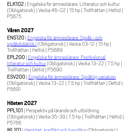
ELK102
|
Engelska för ämneslärare: Litteratur och kultur
(Obligatorisk)
|
Vecka 46-02
|
15 hp
|
Trollhättan
|
Heltid
|
P5675
Våren 2027
ENS120
|
Engelska för ämneslärare: Språk- och
språkdidaktik I
(Obligatorisk)
|
Vecka 03-12
|
15 hp
|
Trollhättan
|
Heltid
|
P5689
EPL200
|
Engelska för ämneslärare: Postkolonial
litteratur och kultur
(Obligatorisk)
|
Vecka 13-22
|
7,5 hp
|
Trollhättan
|
Deltid
|
P5690
ESV200
|
Engelska för ämneslärare: Språklig variation
(Obligatorisk)
|
Vecka 13-22
|
7,5 hp
|
Trollhättan
|
Deltid
|
P5691
Hösten 2027
PPL101
|
Perspektiv på lärande och utbildning
(Obligatorisk)
|
Vecka 35-39
|
7,5 hp
|
Trollhättan
|
Heltid
|
P5766
IKL101
|
Identitet, konflikt och livsvillkor
(Obligatorisk)
|