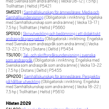
med Svenska som andra ämne)
|
Vecka 08-12
|
7,5 hp
|
Trollhättan
|
Heltid
|
P5421
SMS201
|
Samhällskunskap för ämneslärare: Media och
Samhällsundervisning
(Obligatorisk i inriktning: Engelska
med Samhällskunskap som andra ämne)
|
Vecka 13-17
|
7,5 hp
|
Trollhättan
|
Heltid
|
P5660
SPD100
|
Skrivutveckling och bedömning i ett didaktiskt
andraspråksperspektiv
(Obligatorisk i inriktning: Engelska
med Svenska som andraspråk som andra ämne)
|
Vecka
13-22
|
7,5 hp
|
Distans
|
Deltid
|
P5454
TSU100
|
Tal- och skriftspråksundervisning i svenska
som andraspråk
(Obligatorisk i inriktning: Engelska med
Svenska som andraspråk som andra ämne)
|
Vecka 13-22
|
7,5 hp
|
Distans
|
Deltid
|
P5455
SPH200
|
Samhällskunskap för ämneslärare: Perspektiv
på hållbar utveckling
(Obligatorisk i inriktning: Engelska
med Samhällskunskap som andra ämne)
|
Vecka 18-22
|
7,5 hp
|
Trollhättan
|
Heltid
|
P5610
Hösten 2029