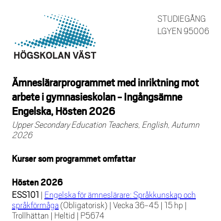
STUDIEGÅNG
LGYEN 95006
Ämneslärarprogrammet med inriktning mot
arbete i gymnasieskolan - Ingångsämne
Engelska, Hösten 2026
Upper Secondary Education Teachers, English, Autumn
2026
Kurser som programmet omfattar
Hösten 2026
ESS101
|
Engelska för ämneslärare: Språkkunskap och
språkförmåga
(Obligatorisk)
|
Vecka 36-45
|
15 hp
|
Trollhättan
|
Heltid
|
P5674