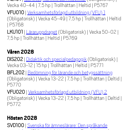
Vecka 40-44
|
7,5 hp
|
Trollhättan
|
Heltid
|
P5767
VFU010
|
Verksamhetsförlagd utbildning (VFU) 1
(Obligatorisk)
|
Vecka 45-49
|
7,5 hp
|
Trollhättan
|
Heltid
|
P5768
LKU101
|
Läraruppdraget
(Obligatorisk)
|
Vecka 50-02
|
7,5 hp
|
Trollhättan
|
Heltid
|
P5769
Våren 2028
DIS202
|
Didaktik och specialpedagogik
(Obligatorisk)
|
Vecka 03-12
|
15 hp
|
Trollhättan
|
Heltid
|
P5771
BFL202
|
Bedömning för lärande och betygssättning
(Obligatorisk)
|
Vecka 13-22
|
7,5 hp
|
Trollhättan
|
Deltid
|
P5770
VFU020
|
Verksamhetsförlagd utbildning (VFU) 2
(Obligatorisk)
|
Vecka 13-22
|
7,5 hp
|
Trollhättan
|
Deltid
|
P5772
Hösten 2028
SVD100
|
Svenska för ämneslärare: Den språkande