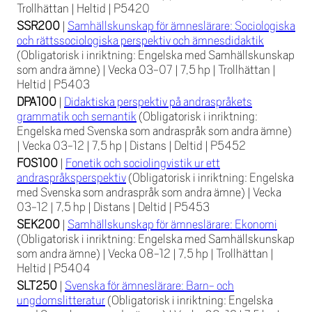
Trollhättan
|
Heltid
|
P5420
SSR200
|
Samhällskunskap för ämneslärare: Sociologiska
och rättssociologiska perspektiv och ämnesdidaktik
(Obligatorisk i inriktning: Engelska med Samhällskunskap
som andra ämne)
|
Vecka 03-07
|
7,5 hp
|
Trollhättan
|
Heltid
|
P5403
DPA100
|
Didaktiska perspektiv på andraspråkets
grammatik och semantik
(Obligatorisk i inriktning:
Engelska med Svenska som andraspråk som andra ämne)
|
Vecka 03-12
|
7,5 hp
|
Distans
|
Deltid
|
P5452
FOS100
|
Fonetik och sociolingvistik ur ett
andraspråksperspektiv
(Obligatorisk i inriktning: Engelska
med Svenska som andraspråk som andra ämne)
|
Vecka
03-12
|
7,5 hp
|
Distans
|
Deltid
|
P5453
SEK200
|
Samhällskunskap för ämneslärare: Ekonomi
(Obligatorisk i inriktning: Engelska med Samhällskunskap
som andra ämne)
|
Vecka 08-12
|
7,5 hp
|
Trollhättan
|
Heltid
|
P5404
SLT250
|
Svenska för ämneslärare: Barn- och
ungdomslitteratur
(Obligatorisk i inriktning: Engelska