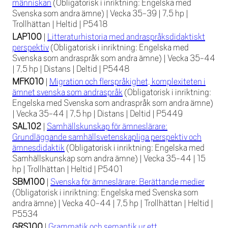
människan
(Obligatorisk i inriktning: Engelska med
Svenska som andra ämne)
|
Vecka 35-39
|
7,5 hp
|
Trollhättan
|
Heltid
|
P5418
LAP100
|
Litteraturhistoria med andraspråksdidaktiskt
perspektiv
(Obligatorisk i inriktning: Engelska med
Svenska som andraspråk som andra ämne)
|
Vecka 35-44
|
7,5 hp
|
Distans
|
Deltid
|
P5448
MFK010
|
Migration och flerspråkighet, komplexiteten i
ämnet svenska som andraspråk
(Obligatorisk i inriktning:
Engelska med Svenska som andraspråk som andra ämne)
|
Vecka 35-44
|
7,5 hp
|
Distans
|
Deltid
|
P5449
SAL102
|
Samhällskunskap för ämneslärare:
Grundläggande samhällsvetenskapliga perspektiv och
ämnesdidaktik
(Obligatorisk i inriktning: Engelska med
Samhällskunskap som andra ämne)
|
Vecka 35-44
|
15
hp
|
Trollhättan
|
Heltid
|
P5401
SBM100
|
Svenska för ämneslärare: Berättande medier
(Obligatorisk i inriktning: Engelska med Svenska som
andra ämne)
|
Vecka 40-44
|
7,5 hp
|
Trollhättan
|
Heltid
|
P5534
GRS100
|
Grammatik och semantik ur ett