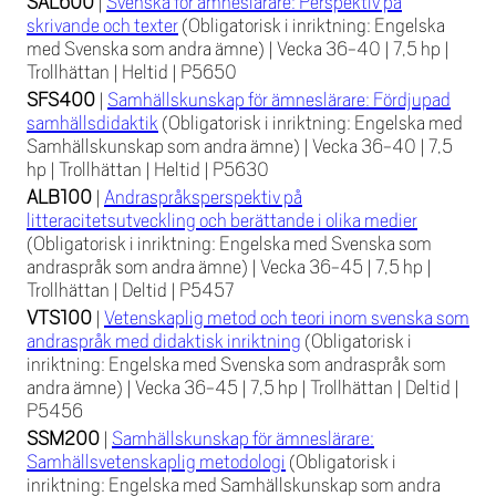
SAL600
|
Svenska för ämneslärare: Perspektiv på
skrivande och texter
(Obligatorisk i inriktning: Engelska
med Svenska som andra ämne)
|
Vecka 36-40
|
7,5 hp
|
Trollhättan
|
Heltid
|
P5650
SFS400
|
Samhällskunskap för ämneslärare: Fördjupad
samhällsdidaktik
(Obligatorisk i inriktning: Engelska med
Samhällskunskap som andra ämne)
|
Vecka 36-40
|
7,5
hp
|
Trollhättan
|
Heltid
|
P5630
ALB100
|
Andraspråksperspektiv på
litteracitetsutveckling och berättande i olika medier
(Obligatorisk i inriktning: Engelska med Svenska som
andraspråk som andra ämne)
|
Vecka 36-45
|
7,5 hp
|
Trollhättan
|
Deltid
|
P5457
VTS100
|
Vetenskaplig metod och teori inom svenska som
andraspråk med didaktisk inriktning
(Obligatorisk i
inriktning: Engelska med Svenska som andraspråk som
andra ämne)
|
Vecka 36-45
|
7,5 hp
|
Trollhättan
|
Deltid
|
P5456
SSM200
|
Samhällskunskap för ämneslärare:
Samhällsvetenskaplig metodologi
(Obligatorisk i
inriktning: Engelska med Samhällskunskap som andra