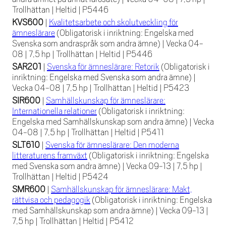
Trollhättan
|
Heltid
|
P5446
KVS600
|
Kvalitetsarbete och skolutveckling för
ämneslärare
(Obligatorisk i inriktning: Engelska med
Svenska som andraspråk som andra ämne)
|
Vecka 04-
08
|
7,5 hp
|
Trollhättan
|
Heltid
|
P5446
SAR201
|
Svenska för ämneslärare: Retorik
(Obligatorisk i
inriktning: Engelska med Svenska som andra ämne)
|
Vecka 04-08
|
7,5 hp
|
Trollhättan
|
Heltid
|
P5423
SIR600
|
Samhällskunskap för ämneslärare:
Internationella relationer
(Obligatorisk i inriktning:
Engelska med Samhällskunskap som andra ämne)
|
Vecka
04-08
|
7,5 hp
|
Trollhättan
|
Heltid
|
P5411
SLT610
|
Svenska för ämneslärare: Den moderna
litteraturens framväxt
(Obligatorisk i inriktning: Engelska
med Svenska som andra ämne)
|
Vecka 09-13
|
7,5 hp
|
Trollhättan
|
Heltid
|
P5424
SMR600
|
Samhällskunskap för ämneslärare: Makt,
rättvisa och pedagogik
(Obligatorisk i inriktning: Engelska
med Samhällskunskap som andra ämne)
|
Vecka 09-13
|
7,5 hp
|
Trollhättan
|
Heltid
|
P5412