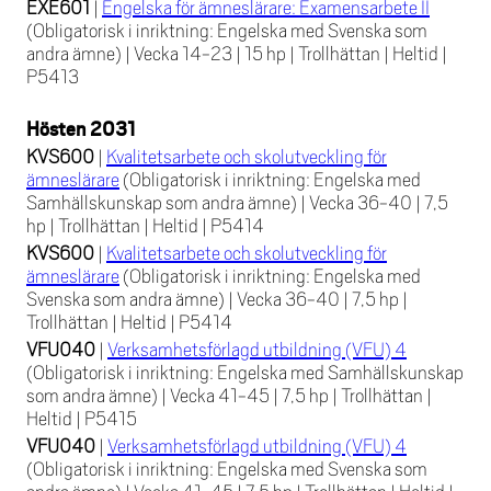
EXE601
|
Engelska för ämneslärare: Examensarbete II
(Obligatorisk i inriktning: Engelska med Svenska som
andra ämne)
|
Vecka 14-23
|
15 hp
|
Trollhättan
|
Heltid
|
P5413
Hösten 2031
KVS600
|
Kvalitetsarbete och skolutveckling för
ämneslärare
(Obligatorisk i inriktning: Engelska med
Samhällskunskap som andra ämne)
|
Vecka 36-40
|
7,5
hp
|
Trollhättan
|
Heltid
|
P5414
KVS600
|
Kvalitetsarbete och skolutveckling för
ämneslärare
(Obligatorisk i inriktning: Engelska med
Svenska som andra ämne)
|
Vecka 36-40
|
7,5 hp
|
Trollhättan
|
Heltid
|
P5414
VFU040
|
Verksamhetsförlagd utbildning (VFU) 4
(Obligatorisk i inriktning: Engelska med Samhällskunskap
som andra ämne)
|
Vecka 41-45
|
7,5 hp
|
Trollhättan
|
Heltid
|
P5415
VFU040
|
Verksamhetsförlagd utbildning (VFU) 4
(Obligatorisk i inriktning: Engelska med Svenska som