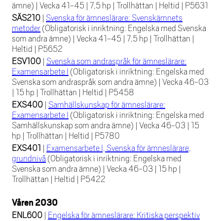
ämne)
|
Vecka 41-45
|
7,5 hp
|
Trollhättan
|
Heltid
|
P5631
SÄS210
|
Svenska för ämneslärare: Svenskämnets
metoder
(Obligatorisk i inriktning: Engelska med Svenska
som andra ämne)
|
Vecka 41-45
|
7,5 hp
|
Trollhättan
|
Heltid
|
P5652
ESV100
|
Svenska som andraspråk för ämneslärare:
Examensarbete I
(Obligatorisk i inriktning: Engelska med
Svenska som andraspråk som andra ämne)
|
Vecka 46-03
|
15 hp
|
Trollhättan
|
Heltid
|
P5458
EXS400
|
Samhällskunskap för ämneslärare:
Examensarbete I
(Obligatorisk i inriktning: Engelska med
Samhällskunskap som andra ämne)
|
Vecka 46-03
|
15
hp
|
Trollhättan
|
Heltid
|
P5780
EXS401
|
Examensarbete I, Svenska för ämneslärare,
grundnivå
(Obligatorisk i inriktning: Engelska med
Svenska som andra ämne)
|
Vecka 46-03
|
15 hp
|
Trollhättan
|
Heltid
|
P5422
Våren 2030
ENL600
|
Engelska för ämneslärare: Kritiska perspektiv