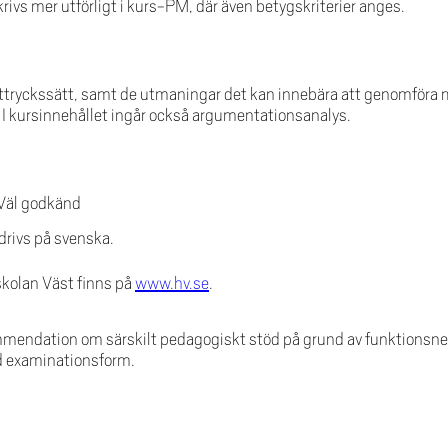
ivs mer utförligt i kurs-PM, där även betygskriterier anges.
uttryckssätt, samt de utmaningar det kan innebära att genomföra 
. I kursinnehållet ingår också argumentationsanalys.
 Väl godkänd
rivs på svenska.
skolan Väst finns på
www.hv.se
.
mendation om särskilt pedagogiskt stöd på grund av funktionsned
d examinationsform.