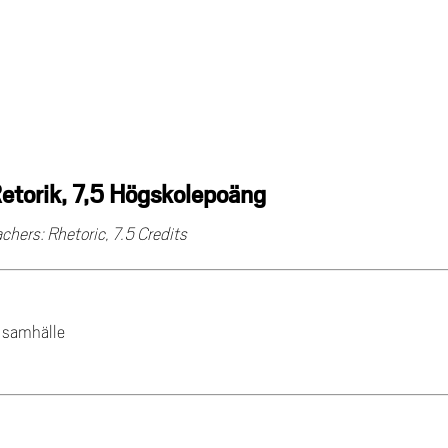
Retorik, 7,5 Högskolepoäng
hers: Rhetoric, 7.5 Credits
h samhälle