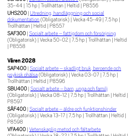
35-44
|
15 hp
|
Trollhättan
|
Heltid
|
P8556
UHS200
|
Utredning, handläggning och social
dokumentation
(Obligatorisk)
|
Vecka 45-49
|
7,5 hp
|
Trollhättan
|
Heltid
|
P8557
SAF300
|
Socialt arbete – fattigdom och försörjning
(Obligatorisk)
|
Vecka 50-02
|
7,5 hp
|
Trollhättan
|
Heltid
|
P8558
Våren 2028
SAP400
|
Socialt arbete – skadligt bruk, beroende och
psykisk ohälsa
(Obligatorisk)
|
Vecka 03-07
|
7,5 hp
|
Trollhättan
|
Heltid
|
P8596
SBU400
|
Socialt arbete – barn, unga och familj
(Obligatorisk)
|
Vecka 08-12
|
7,5 hp
|
Trollhättan
|
Heltid
|
P8597
SÄF400
|
Socialt arbete – äldre och funktionshinder
(Obligatorisk)
|
Vecka 13-17
|
7,5 hp
|
Trollhättan
|
Heltid
|
P8598
VFA400
|
Vetenskaplig metod och fältarbete
(Obligatorisk)
|
Vecka 18-22
|
7,5 hp
|
Trollhättan
|
Heltid
|