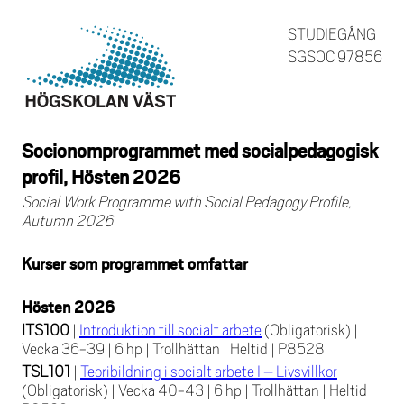
STUDIEGÅNG
SGSOC 97856
Socionomprogrammet med socialpedagogisk
profil, Hösten 2026
Social Work Programme with Social Pedagogy Profile,
Autumn 2026
Kurser som programmet omfattar
Hösten 2026
ITS100
|
Introduktion till socialt arbete
(Obligatorisk)
|
Vecka 36-39
|
6 hp
|
Trollhättan
|
Heltid
|
P8528
TSL101
|
Teoribildning i socialt arbete I – Livsvillkor
(Obligatorisk)
|
Vecka 40-43
|
6 hp
|
Trollhättan
|
Heltid
|