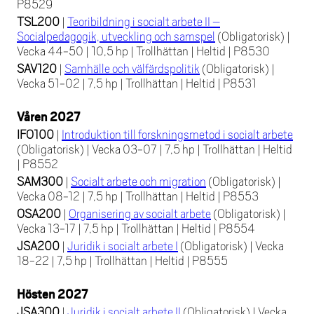
P8529
TSL200
|
Teoribildning i socialt arbete II –
Socialpedagogik, utveckling och samspel
(Obligatorisk)
|
Vecka 44-50
|
10,5 hp
|
Trollhättan
|
Heltid
|
P8530
SAV120
|
Samhälle och välfärdspolitik
(Obligatorisk)
|
Vecka 51-02
|
7,5 hp
|
Trollhättan
|
Heltid
|
P8531
Våren 2027
IFO100
|
Introduktion till forskningsmetod i socialt arbete
(Obligatorisk)
|
Vecka 03-07
|
7,5 hp
|
Trollhättan
|
Heltid
|
P8552
SAM300
|
Socialt arbete och migration
(Obligatorisk)
|
Vecka 08-12
|
7,5 hp
|
Trollhättan
|
Heltid
|
P8553
OSA200
|
Organisering av socialt arbete
(Obligatorisk)
|
Vecka 13-17
|
7,5 hp
|
Trollhättan
|
Heltid
|
P8554
JSA200
|
Juridik i socialt arbete I
(Obligatorisk)
|
Vecka
18-22
|
7,5 hp
|
Trollhättan
|
Heltid
|
P8555
Hösten 2027
JSA300
|
Juridik i socialt arbete II
(Obligatorisk)
|
Vecka