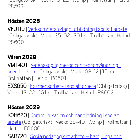
P8599
Hösten 2028
VFU110
|
Verksamhetsförlagd utbildning i socialt arbete
(Obligatorisk)
|
Vecka 35-02
|
30 hp
|
Trollhättan
|
Heltid
|
P8600
Våren 2029
VMT401
|
Vetenskaplig metod och teorianvändning i
socialt arbete
(Obligatorisk)
|
Vecka 03-12
|
15 hp
|
Trollhättan
|
Heltid
|
P8601
EXS650
|
Examensarbete i socialt arbete
(Obligatorisk)
|
Vecka 13-22
|
15 hp
|
Trollhättan
|
Heltid
|
P8602
Hösten 2029
KOH620
|
Kommunikation och handledning i socialt
arbete
(Obligatorisk)
|
Vecka 36-40
|
7,5 hp
|
Trollhättan
|
Heltid
|
P8606
SAB720
|
Socialpedagogiskt arbete – barn, unga och