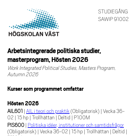
STUDIEGÅNG
SAWIP 91002
Arbetsintegrerade politiska studier,
masterprogram, Hösten 2026
Work Integrated Political Studies, Masters Program,
Autumn 2026
Kurser som programmet omfattar
Hösten 2026
AIL601
|
AIL i teori och praktik
(Obligatorisk)
|
Vecka 36-
02
|
15 hp
|
Trollhättan
|
Deltid
|
P100M
PIS600
|
Politiska idéer, institutioner och samtidsfrågor
(Obligatorisk)
|
Vecka 36-02
|
15 hp
|
Trollhättan
|
Deltid
|