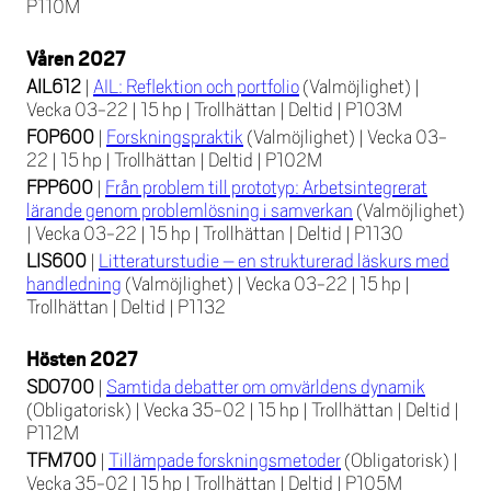
P110M
Våren 2027
AIL612
|
AIL: Reflektion och portfolio
(Valmöjlighet)
|
Vecka 03-22
|
15 hp
|
Trollhättan
|
Deltid
|
P103M
FOP600
|
Forskningspraktik
(Valmöjlighet)
|
Vecka 03-
22
|
15 hp
|
Trollhättan
|
Deltid
|
P102M
FPP600
|
Från problem till prototyp: Arbetsintegrerat
lärande genom problemlösning i samverkan
(Valmöjlighet)
|
Vecka 03-22
|
15 hp
|
Trollhättan
|
Deltid
|
P1130
LIS600
|
Litteraturstudie – en strukturerad läskurs med
handledning
(Valmöjlighet)
|
Vecka 03-22
|
15 hp
|
Trollhättan
|
Deltid
|
P1132
Hösten 2027
SDO700
|
Samtida debatter om omvärldens dynamik
(Obligatorisk)
|
Vecka 35-02
|
15 hp
|
Trollhättan
|
Deltid
|
P112M
TFM700
|
Tillämpade forskningsmetoder
(Obligatorisk)
|
Vecka 35-02
|
15 hp
|
Trollhättan
|
Deltid
|
P105M