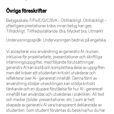
Övriga föreskrifter
Betygsskala: F/Fx/E/D/C/B/A - Otillräckligt, Otillräckligt -
ytterligare prestationer krävs innan betyg kan ges,
Tillräckligt, Tillfredsställande, Bra, Mycket bra, Utmärkt
Undervisningsspråk: Undervisningen bedrivs på engelska.
Vi accepterar viss användning av generativ AI i kursen,
inklusive för projektarbete, presentationer och skriftliga
inlämningsuppgifter, med följande förutsättningar:
generativ AI kan bistå och komplettera delar av uppgiften,
men det kräver att studenten kritiskt utvärderar och
reflekterar över AI- genererat innehåll. Denna form av
användning stödjer utvecklingen kan stödja kritiskt
tänkande och en djupare förståelse för hur AI- genererat
innehåll kan användas och utvärderas i praktiken. All text
och medier (bilder, presentationer, etc.) som är helt
skapade av generativ AI vara transparent deklarerade av
studenten. Som student förväntas du beskriva hur du har