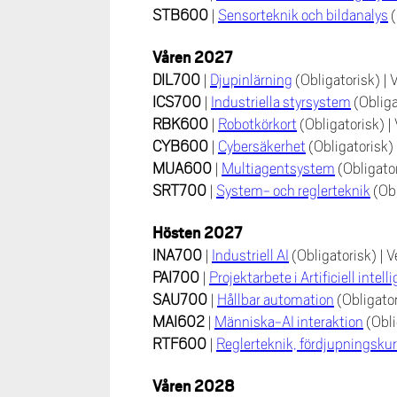
STB600
|
Sensorteknik och bildanalys
Våren 2027
DIL700
|
Djupinlärning
(Obligatorisk)
|
ICS700
|
Industriella styrsystem
(Oblig
RBK600
|
Robotkörkort
(Obligatorisk)
|
CYB600
|
Cybersäkerhet
(Obligatorisk)
MUA600
|
Multiagentsystem
(Obligato
SRT700
|
System- och reglerteknik
(Ob
Hösten 2027
INA700
|
Industriell AI
(Obligatorisk)
|
V
PAI700
|
Projektarbete i Artificiell inte
SAU700
|
Hållbar automation
(Obligato
MAI602
|
Människa-AI interaktion
(Obl
RTF600
|
Reglerteknik, fördjupningsku
Våren 2028