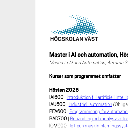
Master i AI och automation, H
Master in AI and Automation, Autumn 
Kurser som programmet omfattar
Hösten 2026
IAI600
|
Introduktion till artificiell int
IAU600
|
Industriell automation
(Obliga
PFA600
|
Programmering för automatio
BAD700
|
Behandling och analys av st
IOM600
|
IoT och maskininlärningssys