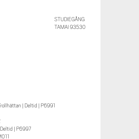
STUDIEGÅNG
TAMAI 93530
rollhättan
|
Deltid
|
P6991
2
Deltid
|
P6997
M011