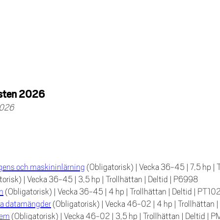
östen 2026
2026
elligens och maskininlärning
(Obligatorisk)
|
Vecka 36-45
|
7,5 hp
|
T
torisk)
|
Vecka 36-45
|
3,5 hp
|
Trollhättan
|
Deltid
|
P6998
n
(Obligatorisk)
|
Vecka 36-45
|
4 hp
|
Trollhättan
|
Deltid
|
PT10
ora datamängder
(Obligatorisk)
|
Vecka 46-02
|
4 hp
|
Trollhättan
|
tem
(Obligatorisk)
|
Vecka 46-02
|
3,5 hp
|
Trollhättan
|
Deltid
|
P