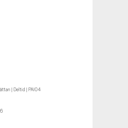
hättan
|
Deltid
|
PAI04
06