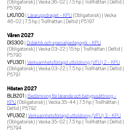
(Obligatorisk)
|
Vecka 36-02
|
7,5 hp
|
Trollhättan
|
Deltid
|
P5199
LKU100
|
Läraruppdraget - KPU
(Obligatorisk)
|
Vecka
46-02
|
7,5 hp
|
Trollhättan
|
Deltid
|
P5197
Våren 2027
DIS300
|
Didaktik och specialpedagogik - KPU
(Obligatorisk)
|
Vecka 03-22
|
15 hp
|
Trollhättan
|
Deltid
|
P5790
VFU301
|
Verksamhetsförlagd utbildning (VFU) 2 - KPU
(Obligatorisk)
|
Vecka 03-22
|
7,5 hp
|
Trollhättan
|
Deltid
|
P5791
Hösten 2027
BLB201
|
Bedömning för lärande och betygssättning -
KPU
(Obligatorisk)
|
Vecka 35-44
|
7,5 hp
|
Trollhättan
|
Deltid
|
P5792
VFU302
|
Verksamhetsförlagd utbildning (VFU) 3 - KPU
(Obligatorisk)
|
Vecka 35-02
|
7,5 hp
|
Trollhättan
|
Deltid
|
P5794