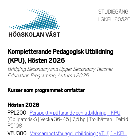
STUDIEGÅNG
LGKPU 90520
Kompletterande Pedagogisk Utbildning
(KPU), Hösten 2026
Bridging Secondary and Upper Secondary Teacher
Education Programme, Autumn 2026
Kurser som programmet omfattar
Hösten 2026
PPL200
|
Perspektiv på lärande och utbildning - KPU
(Obligatorisk)
|
Vecka 36-45
|
7,5 hp
|
Trollhättan
|
Deltid
|
P5198
VFU300
|
Verksamhetsförlagd utbildning (VFU) 1 - KPU