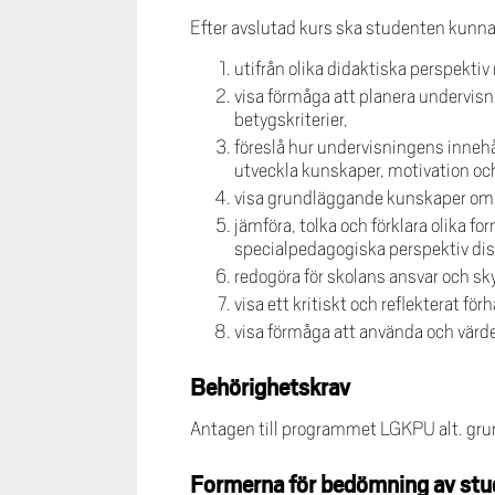
Efter avslutad kurs ska studenten kunna
utifrån olika didaktiska perspektiv
visa förmåga att planera undervisni
betygskriterier,
föreslå hur undervisningens innehål
utveckla kunskaper, motivation och 
visa grundläggande kunskaper om s
jämföra, tolka och förklara olika fo
specialpedagogiska perspektiv dis
redogöra för skolans ansvar och sky
visa ett kritiskt och reflekterat fö
visa förmåga att använda och värde
Behörighetskrav
Antagen till programmet LGKPU alt. gr
Formerna för bedömning av stu