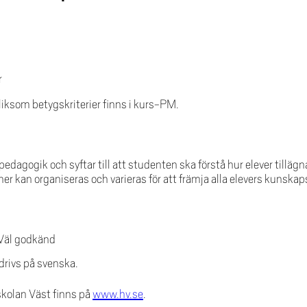
r
liksom betygskriterier finns i kurs-PM.
edagogik och syftar till att studenten ska förstå hur elever tilläg
r kan organiseras och varieras för att främja alla elevers kunskap
 Väl godkänd
rivs på svenska.
skolan Väst finns på
www.hv.se
.