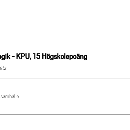
ogik - KPU, 15 Högskolepoäng
its
h samhälle