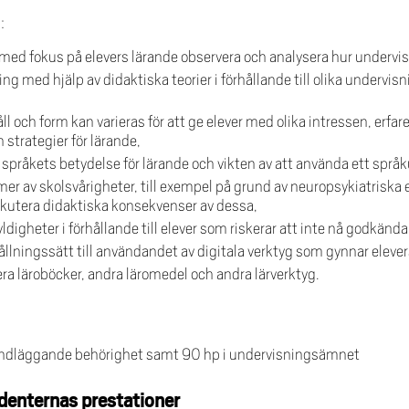
:
 med fokus på elevers lärande observera och analysera hur undervis
ng med hjälp av didaktiska teorier i förhållande till olika undervi
l och form kan varieras för att ge elever med olika intressen, erfa
strategier för lärande,
pråkets betydelse för lärande och vikten av att använda ett språ
rmer av skolsvårigheter, till exempel på grund av neuropsykiatriska 
kutera didaktiska konsekvenser av dessa,
ldigheter i förhållande till elever som riskerar att inte nå godkända
rhållningssätt till användandet av digitala verktyg som gynnar elever
ra läroböcker, andra läromedel och andra lärverktyg.
undläggande behörighet samt 90 hp i undervisningsämnet
denternas prestationer