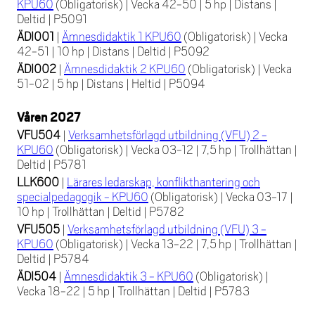
KPU60
(Obligatorisk)
|
Vecka 42-50
|
5 hp
|
Distans
|
Deltid
|
P5091
ÄDI001
|
Ämnesdidaktik 1 KPU60
(Obligatorisk)
|
Vecka
42-51
|
10 hp
|
Distans
|
Deltid
|
P5092
ÄDI002
|
Ämnesdidaktik 2 KPU60
(Obligatorisk)
|
Vecka
51-02
|
5 hp
|
Distans
|
Heltid
|
P5094
Våren 2027
VFU504
|
Verksamhetsförlagd utbildning (VFU) 2 -
KPU60
(Obligatorisk)
|
Vecka 03-12
|
7,5 hp
|
Trollhättan
|
Deltid
|
P5781
LLK600
|
Lärares ledarskap, konflikthantering och
specialpedagogik - KPU60
(Obligatorisk)
|
Vecka 03-17
|
10 hp
|
Trollhättan
|
Deltid
|
P5782
VFU505
|
Verksamhetsförlagd utbildning (VFU) 3 -
KPU60
(Obligatorisk)
|
Vecka 13-22
|
7,5 hp
|
Trollhättan
|
Deltid
|
P5784
ÄDI504
|
Ämnesdidaktik 3 - KPU60
(Obligatorisk)
|
Vecka 18-22
|
5 hp
|
Trollhättan
|
Deltid
|
P5783