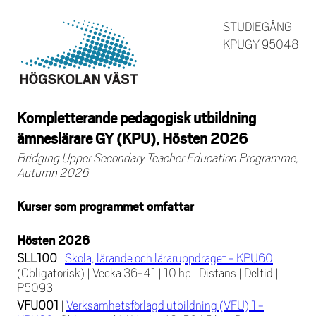
STUDIEGÅNG
KPUGY 95048
Kompletterande pedagogisk utbildning
ämneslärare GY (KPU), Hösten 2026
Bridging Upper Secondary Teacher Education Programme,
Autumn 2026
Kurser som programmet omfattar
Hösten 2026
SLL100
|
Skola, lärande och läraruppdraget - KPU60
(Obligatorisk)
|
Vecka 36-41
|
10 hp
|
Distans
|
Deltid
|
P5093
VFU001
|
Verksamhetsförlagd utbildning (VFU) 1 -