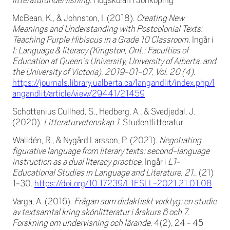
litteraturundervisning
. Högskolan i Jönköping
McBean, K., & Johnston, I. (2018).
Creating New
Meanings and Understanding with Postcolonial Texts:
Teaching Purple Hibiscus in a Grade 10 Classroom
. Ingår i
I: Language & literacy (Kingston, Ont.: Faculties of
Education at Queen’s University, University of Alberta, and
the University of Victoria). 2019-01-07, Vol. 20 (4)
.
https://journals.library.ualberta.ca/langandlit/index.php/l
angandlit/article/view/29441/21459
Schottenius Cullhed, S., Hedberg, A., & Svedjedal, J.
(2020).
Litteraturvetenskap 1
. Studentlitteratur
Walldén, R., & Nygård Larsson, P. (2021).
Negotiating
figurative language from literary texts: second-language
instruction as a dual literacy practice
. Ingår i
L1-
Educational Studies in Language and Literature, 21,
. (21)
1-30.
https://doi.org/10.17239/L1ESLL-2021.21.01.08
Varga, A. (2016).
Frågan som didaktiskt verktyg: en studie
av textsamtal kring skönlitteratur i årskurs 6 och 7.
Forskning om undervisning och lärande
. 4(2), 24 - 45