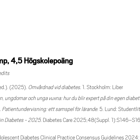
mp, 4,5 Högskolepoäng
edits
red.). (2025).
Omvårdnad vid diabetes
. 1. Stockholm: Liber
rn, ungdomar och unga vuxna: hur du blir expert på din egen diabe
.
Patientundervisning: ett samspel för lärande
. 5. Lund: Studentli
 in Diabetes - 2025
. Diabetes Care 2025;48(Suppl. 1):S146–S16
 Adolescent Diabetes Clinical Practice Consensus Guidelines 2024