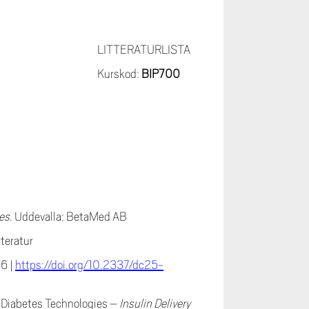
LITTERATURLISTA
Kurskod:
BIP700
tes
. Uddevalla: BetaMed AB
tteratur
6 |
https://doi.org/10.2337/dc25-
: Diabetes Technologies –
Insulin Delivery