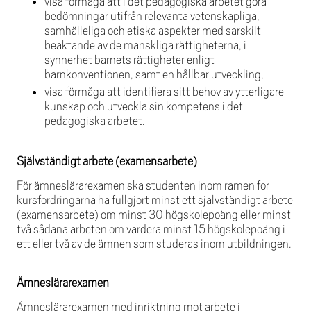
visa förmåga att i det pedagogiska arbetet göra
bedömningar utifrån relevanta vetenskapliga,
samhälleliga och etiska aspekter med särskilt
beaktande av de mänskliga rättigheterna, i
synnerhet barnets rättigheter enligt
barnkonventionen, samt en hållbar utveckling,
visa förmåga att identifiera sitt behov av ytterligare
kunskap och utveckla sin kompetens i det
pedagogiska arbetet.
Självständigt arbete (examensarbete)
För ämneslärarexamen ska studenten inom ramen för
kursfordringarna ha fullgjort minst ett självständigt arbete
(examensarbete) om minst 30 högskolepoäng eller minst
två sådana arbeten om vardera minst 15 högskolepoäng i
ett eller två av de ämnen som studeras inom utbildningen.
Ämneslärarexamen
Ämneslärarexamen med inriktning mot arbete i