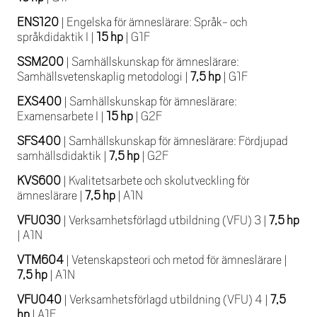
ENS120
|
Engelska för ämneslärare: Språk- och
språkdidaktik I
|
15 hp
|
G1F
SSM200
|
Samhällskunskap för ämneslärare:
Samhällsvetenskaplig metodologi
|
7,5 hp
|
G1F
EXS400
|
Samhällskunskap för ämneslärare:
Examensarbete I
|
15 hp
|
G2F
SFS400
|
Samhällskunskap för ämneslärare: Fördjupad
samhällsdidaktik
|
7,5 hp
|
G2F
KVS600
|
Kvalitetsarbete och skolutveckling för
ämneslärare
|
7,5 hp
|
A1N
VFU030
|
Verksamhetsförlagd utbildning (VFU) 3
|
7,5 hp
|
A1N
VTM604
|
Vetenskapsteori och metod för ämneslärare
|
7,5 hp
|
A1N
VFU040
|
Verksamhetsförlagd utbildning (VFU) 4
|
7,5
hp
|
A1F