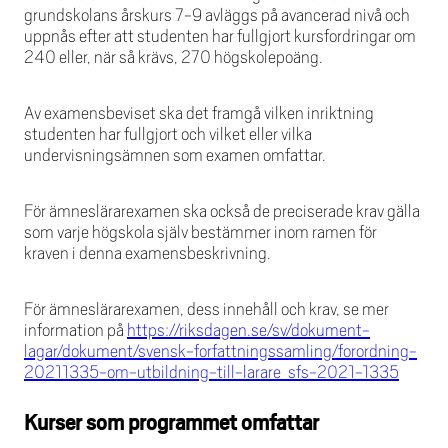
grundskolans årskurs 7-9 avläggs på avancerad nivå och
uppnås efter att studenten har fullgjort kursfordringar om
240 eller, när så krävs, 270 högskolepoäng.
Av examensbeviset ska det framgå vilken inriktning
studenten har fullgjort och vilket eller vilka
undervisningsämnen som examen omfattar.
För ämneslärarexamen ska också de preciserade krav gälla
som varje högskola själv bestämmer inom ramen för
kraven i denna examensbeskrivning.
För ämneslärarexamen, dess innehåll och krav, se mer
information på
https://riksdagen.se/sv/dokument-
lagar/dokument/svensk-forfattningssamling/forordning-
20211335-om-utbildning-till-larare_sfs-2021-1335
Kurser som programmet omfattar