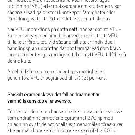
utbildning (VFU) eller motsvarande om studenten visar
sådana allvarliga brister i kunskaper, färdigheter eller
förhållningssätt att förtroendet riskerar att skadas
När VFU underkänns på detta sätt innebär det att VFU-
kursen avbryts med omedelbar verkan och att ett VFU-
tillfälle är förbrukat. Vid sådana fall ska en individuell
handlingsplan upprättas där det framgår vad som krävs
innan studenten ges möjlighet till ett nytt VFU-tillfälle på
denna kurs.
Antal tillfällen som en student ges möjlighet att
genomföra VFU är begränsad till två (2) per kurs.
Särskilt examenskrav i det fall andraämnet är
samhällskunskap eller svenska
För den student som har samhällskunskap eller svenska
som andraämne omfattar programmet 270 hp med
anledning av att de nationella examensmålen föreskriver
att samhällskunskap och svenska ska omfatta 90 hp