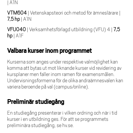
|
A1N
VTM604
|
Vetenskapsteori och metod för ämneslärare
|
7,5 hp
|
A1N
VFU040
|
Verksamhetsförlagd utbildning (VFU) 4
|
7,5
hp
|
A1F
Valbara kurser inom programmet
Kurserna som anges under respektive valmöjlighet kan
komma att bytas ut mot liknande kurser vid revidering av
kursplaner men faller inom ramen för examensmålen.
Undervisningsformerna för de olika andraämnesvalen kan
variera beroende på val (campus/online).
Preliminär studiegång
En studiegång presenterar i vilken ordning och när i tid
kurser i en utbildning ges. För att se programmets
preliminära studiegång, se hv.se.