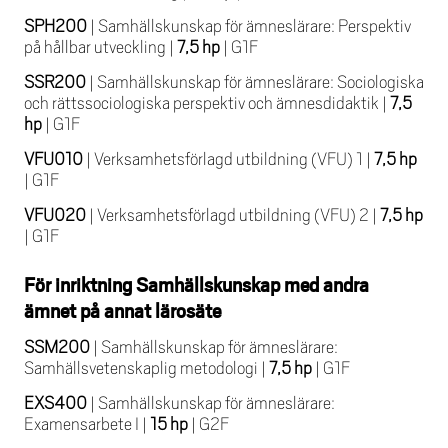
SPH200
|
Samhällskunskap för ämneslärare: Perspektiv
på hållbar utveckling
|
7,5 hp
|
G1F
SSR200
|
Samhällskunskap för ämneslärare: Sociologiska
och rättssociologiska perspektiv och ämnesdidaktik
|
7,5
hp
|
G1F
VFU010
|
Verksamhetsförlagd utbildning (VFU) 1
|
7,5 hp
|
G1F
VFU020
|
Verksamhetsförlagd utbildning (VFU) 2
|
7,5 hp
|
G1F
För inriktning Samhällskunskap med andra
ämnet på annat lärosäte
SSM200
|
Samhällskunskap för ämneslärare:
Samhällsvetenskaplig metodologi
|
7,5 hp
|
G1F
EXS400
|
Samhällskunskap för ämneslärare:
Examensarbete I
|
15 hp
|
G2F