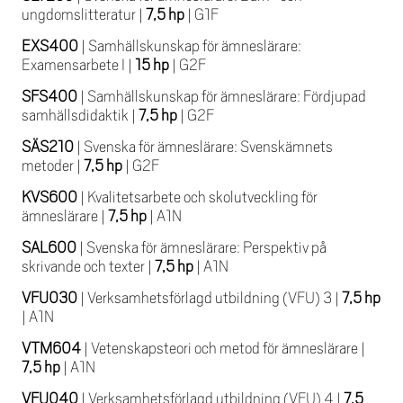
ungdomslitteratur
|
7,5 hp
|
G1F
EXS400
|
Samhällskunskap för ämneslärare:
Examensarbete I
|
15 hp
|
G2F
SFS400
|
Samhällskunskap för ämneslärare: Fördjupad
samhällsdidaktik
|
7,5 hp
|
G2F
SÄS210
|
Svenska för ämneslärare: Svenskämnets
metoder
|
7,5 hp
|
G2F
KVS600
|
Kvalitetsarbete och skolutveckling för
ämneslärare
|
7,5 hp
|
A1N
SAL600
|
Svenska för ämneslärare: Perspektiv på
skrivande och texter
|
7,5 hp
|
A1N
VFU030
|
Verksamhetsförlagd utbildning (VFU) 3
|
7,5 hp
|
A1N
VTM604
|
Vetenskapsteori och metod för ämneslärare
|
7,5 hp
|
A1N
VFU040
|
Verksamhetsförlagd utbildning (VFU) 4
|
7,5