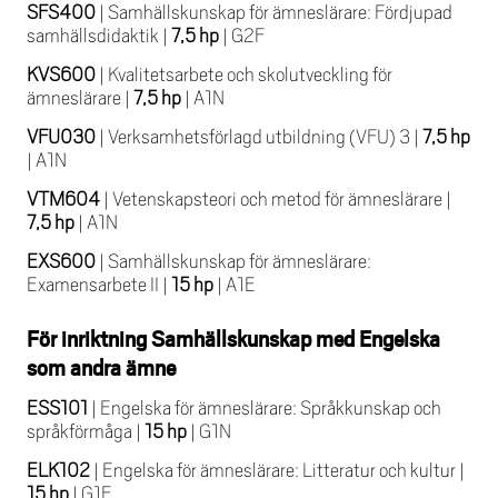
SFS400
|
Samhällskunskap för ämneslärare: Fördjupad
samhällsdidaktik
|
7,5 hp
|
G2F
KVS600
|
Kvalitetsarbete och skolutveckling för
ämneslärare
|
7,5 hp
|
A1N
VFU030
|
Verksamhetsförlagd utbildning (VFU) 3
|
7,5 hp
|
A1N
VTM604
|
Vetenskapsteori och metod för ämneslärare
|
7,5 hp
|
A1N
EXS600
|
Samhällskunskap för ämneslärare:
Examensarbete II
|
15 hp
|
A1E
För inriktning Samhällskunskap med Engelska
som andra ämne
ESS101
|
Engelska för ämneslärare: Språkkunskap och
språkförmåga
|
15 hp
|
G1N
ELK102
|
Engelska för ämneslärare: Litteratur och kultur
|
15 hp
|
G1F