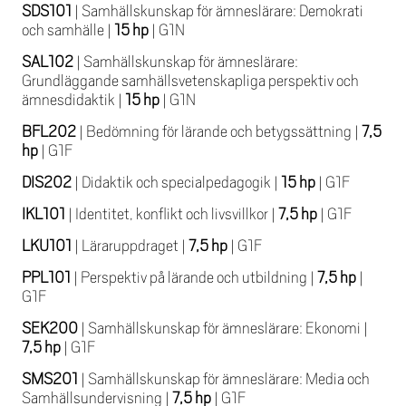
SDS101
|
Samhällskunskap för ämneslärare: Demokrati
och samhälle
|
15 hp
|
G1N
SAL102
|
Samhällskunskap för ämneslärare:
Grundläggande samhällsvetenskapliga perspektiv och
ämnesdidaktik
|
15 hp
|
G1N
BFL202
|
Bedömning för lärande och betygssättning
|
7,5
hp
|
G1F
DIS202
|
Didaktik och specialpedagogik
|
15 hp
|
G1F
IKL101
|
Identitet, konflikt och livsvillkor
|
7,5 hp
|
G1F
LKU101
|
Läraruppdraget
|
7,5 hp
|
G1F
PPL101
|
Perspektiv på lärande och utbildning
|
7,5 hp
|
G1F
SEK200
|
Samhällskunskap för ämneslärare: Ekonomi
|
7,5 hp
|
G1F
SMS201
|
Samhällskunskap för ämneslärare: Media och
Samhällsundervisning
|
7,5 hp
|
G1F