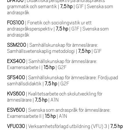
DPA100
|
Didaktiska perspektiv på andraspråkets
grammatik och semantik
|
7,5 hp
|
G1F
|
Svenska som
andraspråk
FOS100
|
Fonetik och sociolingvistik ur ett
andraspråksperspektiv
|
7,5 hp
|
G1F
|
Svenska som
andraspråk
SSM200
|
Samhällskunskap för ämneslärare:
Samhällsvetenskaplig metodologi
|
7,5 hp
|
G1F
EXS400
|
Samhällskunskap för ämneslärare:
Examensarbete I
|
15 hp
|
G2F
SFS400
|
Samhällskunskap för ämneslärare: Fördjupad
samhällsdidaktik
|
7,5 hp
|
G2F
KVS600
|
Kvalitetsarbete och skolutveckling för
ämneslärare
|
7,5 hp
|
A1N
ESV600
|
Svenska som andraspråk för ämneslärare:
Examensarbete II
|
15 hp
|
A1N
VFU030
|
Verksamhetsförlagd utbildning (VFU) 3
|
7,5 hp