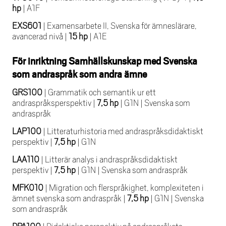
hp
|
A1F
EXS601
|
Examensarbete II, Svenska för ämneslärare,
avancerad nivå
|
15 hp
|
A1E
För inriktning Samhällskunskap med Svenska
som andraspråk som andra ämne
GRS100
|
Grammatik och semantik ur ett
andraspråksperspektiv
|
7,5 hp
|
G1N
|
Svenska som
andraspråk
LAP100
|
Litteraturhistoria med andraspråksdidaktiskt
perspektiv
|
7,5 hp
|
G1N
LAA110
|
Litterär analys i andraspråksdidaktiskt
perspektiv
|
7,5 hp
|
G1N
|
Svenska som andraspråk
MFK010
|
Migration och flerspråkighet, komplexiteten i
ämnet svenska som andraspråk
|
7,5 hp
|
G1N
|
Svenska
som andraspråk