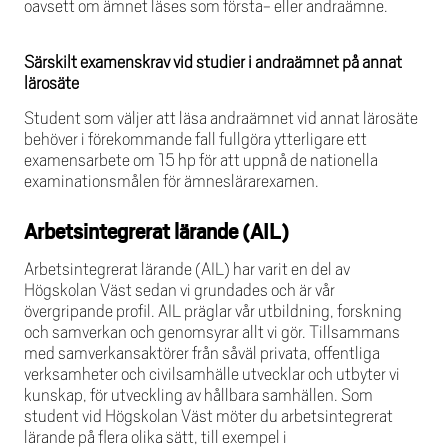
oavsett om ämnet läses som första- eller andraämne.
Särskilt examenskrav vid studier i andraämnet på annat
lärosäte
Student som väljer att läsa andraämnet vid annat lärosäte
behöver i förekommande fall fullgöra ytterligare ett
examensarbete om 15 hp för att uppnå de nationella
examinationsmålen för ämneslärarexamen.
Arbetsintegrerat lärande (AIL)
Arbetsintegrerat lärande (AIL) har varit en del av
Högskolan Väst sedan vi grundades och är vår
övergripande profil. AIL präglar vår utbildning, forskning
och samverkan och genomsyrar allt vi gör. Tillsammans
med samverkansaktörer från såväl privata, offentliga
verksamheter och civilsamhälle utvecklar och utbyter vi
kunskap, för utveckling av hållbara samhällen. Som
student vid Högskolan Väst möter du arbetsintegrerat
lärande på flera olika sätt, till exempel i