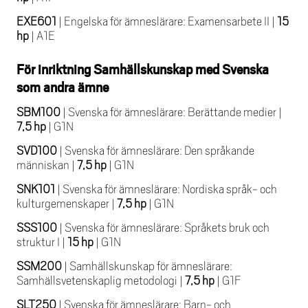
EXE601
|
Engelska för ämneslärare: Examensarbete II
|
15
hp
|
A1E
För inriktning Samhällskunskap med Svenska
som andra ämne
SBM100
|
Svenska för ämneslärare: Berättande medier
|
7,5 hp
|
G1N
SVD100
|
Svenska för ämneslärare: Den språkande
människan
|
7,5 hp
|
G1N
SNK101
|
Svenska för ämneslärare: Nordiska språk- och
kulturgemenskaper
|
7,5 hp
|
G1N
SSS100
|
Svenska för ämneslärare: Språkets bruk och
struktur I
|
15 hp
|
G1N
SSM200
|
Samhällskunskap för ämneslärare:
Samhällsvetenskaplig metodologi
|
7,5 hp
|
G1F
SLT250
|
Svenska för ämneslärare: Barn- och