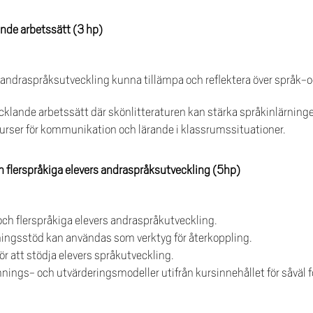
nde arbetssätt (3 hp)
g andraspråksutveckling kunna tillämpa och reflektera över språk
lande arbetssätt där skönlitteraturen kan stärka språkinlärning
urser för kommunikation och lärande i klassrumssituationer.
 flerspråkiga elevers andraspråksutveckling
(5hp)
h flerspråkiga elevers andraspråkutveckling.
ingsstöd kan användas som verktyg för återkoppling.
r att stödja elevers språkutveckling.
nings- och utvärderingsmodeller utifrån kursinnehållet för såvä