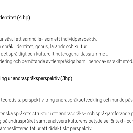
identitet (4 hp)
r såväl ett samhälls- som ett individperspektiv.
pråk, identitet, genus, lärande och kultur.
i det språkligt och kulturellt heterogena klassrummet.
ludering och bemötande av flerspråkiga barn i behov av särskilt stöd
ling ur andraspråksperspektiv (3hp)
eoretiska perspektiv kring andraspråksutveckling och hur de påver
enska språkets struktur i ett andraspråks- och språkjämförande p
ng på andraspråket samt analysera kulturens betydelse för text- och
ämneslitteracitet ur ett didaktiskt perspektiv.