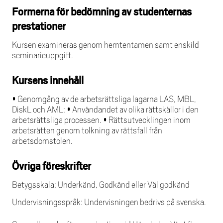
Formerna för bedömning av studenternas
prestationer
Kursen examineras genom hemtentamen samt enskild
seminarieuppgift.
Kursens innehåll
• Genomgång av de arbetsrättsliga lagarna LAS, MBL,
DiskL och AML: • Användandet av olika rättskällor i den
arbetsrättsliga processen. • Rättsutvecklingen inom
arbetsrätten genom tolkning av rättsfall från
arbetsdomstolen.
Övriga föreskrifter
Betygsskala: Underkänd, Godkänd eller Väl godkänd
Undervisningsspråk: Undervisningen bedrivs på svenska.