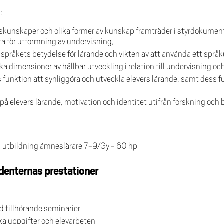
:
eskunskaper och olika former av kunskap framträder i styrdokume
a för utformning av undervisning,
pråkets betydelse för lärande och vikten av att använda ett språ
ka dimensioner av hållbar utveckling i relation till undervisning oc
nktion att synliggöra och utveckla elevers lärande, samt dess fun
 elevers lärande, motivation och identitet utifrån forskning och 
 utbildning ämneslärare 7-9/Gy - 60 hp
denternas prestationer
ed tillhörande seminarier
a uppgifter och elevarbeten