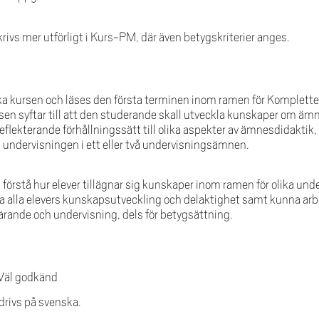
ivs mer utförligt i Kurs-PM, där även betygskriterier anges.
ka kursen och läses den första terminen inom ramen för Komplett
 syftar till att den studerande skall utveckla kunskaper om ämn
ekterande förhållningssätt till olika aspekter av ämnesdidaktik, 
 undervisningen i ett eller två undervisningsämnen.
ka förstå hur elever tillägnar sig kunskaper inom ramen för olika u
ämja alla elevers kunskapsutveckling och delaktighet samt kunna a
rande och undervisning, dels för betygsättning.
 Väl godkänd
rivs på svenska.