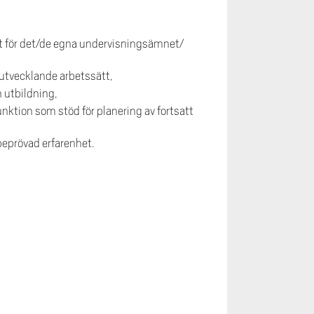
nt för det/de egna undervisningsämnet/
kutvecklande arbetssätt,
h utbildning,
ktion som stöd för planering av fortsatt
beprövad erfarenhet.