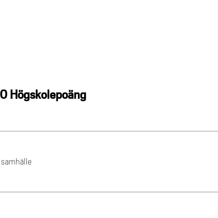
10 Högskolepoäng
h samhälle