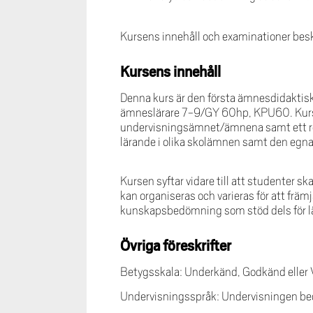
Kursens innehåll och examinationer beskr
Kursens innehåll
Denna kurs är den första ämnesdidaktis
ämneslärare 7-9/GY 60hp, KPU60. Kursen
undervisningsämnet/ämnena samt ett refl
lärande i olika skolämnen samt den egna
Kursen syftar vidare till att studenter s
kan organiseras och varieras för att fr
kunskapsbedömning som stöd dels för lä
Övriga föreskrifter
Betygsskala: Underkänd, Godkänd eller
Undervisningsspråk: Undervisningen bed