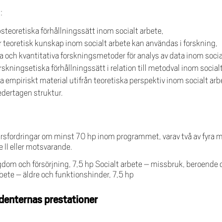
:
steoretiska förhållningssätt inom socialt arbete,
ur teoretisk kunskap inom socialt arbete kan användas i forskning,
a och kvantitativa forskningsmetoder för analys av data inom socia
orskningsetiska förhållningssätt i relation till metodval inom social
ka empiriskt material utifrån teoretiska perspektiv inom socialt arb
edertagen struktur.
da kursfordringar om minst 70 hp inom programmet, varav två av fyra
te II eller motsvarande.
dom och försörjning, 7,5 hp Socialt arbete – missbruk, beroende o
rbete – äldre och funktionshinder, 7,5 hp
denternas prestationer