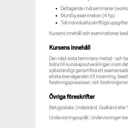
Deltagande i två seminarier (works
Muntlig examination (4 hp)
Två individuella skriftliga uppgif
Kursens innehåll och examinationer beskr
Kursens innehåll
Den näst sista terminens metod- och teo
bidra till kunskapsutvecklingen inom det
självständigt genomföra ett examensarbet
etiska överväganden till insamling, bear
forskningsprocessen, och forskningsmeto
Övriga föreskrifter
Betygsskala: Underkänd, Godkänd eller
Undervisningsspråk: Undervisningen bed