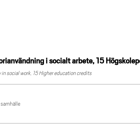
rianvändning i socialt arbete, 15 Högskole
 in social work, 15 Higher education credits
h samhälle