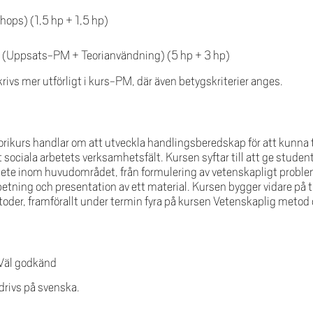
hops) (1,5 hp + 1,5 hp)
ter (Uppsats-PM + Teorianvändning) (5 hp + 3 hp)
ivs mer utförligt i kurs-PM, där även betygskriterier anges.
rikurs handlar om att utveckla handlingsberedskap för att kunna 
 sociala arbetets verksamhetsfält. Kursen syftar till att ge studen
e inom huvudområdet, från formulering av vetenskapligt problem, s
betning och presentation av ett material. Kursen bygger vidare på
der, framförallt under termin fyra på kursen Vetenskaplig metod o
 Väl godkänd
rivs på svenska.