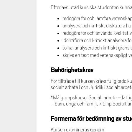
Efter avslutad kurs ska studenten kunna
redogöra för och jämföra vetenskap
analysera och kritiskt diskutera h
redogöra för och använda kvalitativ
identifiera och kritiskt analysera f
tolka, analysera och kritiskt grans
skriva en text med vetenskapligt v
Behörighetskrav
För tillträde till kursen krävs fullgjor
socialt arbete I och Juridik i socialt arbe
*Målgruppskurser Socialt arbete – fattig
– barn, unga och familj, 7,5 hp Socialt a
Formerna för bedömning av stu
Kursen examineras genom: