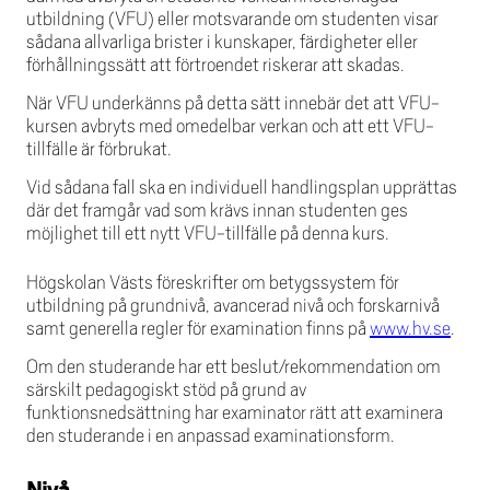
utbildning (VFU) eller motsvarande om studenten visar
sådana allvarliga brister i kunskaper, färdigheter eller
förhållningssätt att förtroendet riskerar att skadas.
När VFU underkänns på detta sätt innebär det att VFU-
kursen avbryts med omedelbar verkan och att ett VFU-
tillfälle är förbrukat.
Vid sådana fall ska en individuell handlingsplan upprättas
där det framgår vad som krävs innan studenten ges
möjlighet till ett nytt VFU-tillfälle på denna kurs.
Högskolan Västs föreskrifter om betygssystem för
utbildning på grundnivå, avancerad nivå och forskarnivå
samt generella regler för examination finns på
www.hv.se
.
Om den studerande har ett beslut/rekommendation om
särskilt pedagogiskt stöd på grund av
funktionsnedsättning har examinator rätt att examinera
den studerande i en anpassad examinationsform.
Nivå