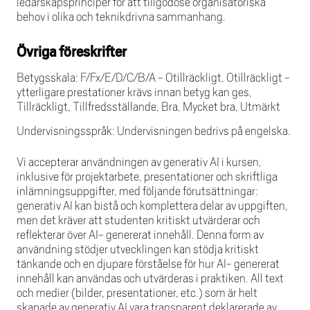
ledarskapsprinciper för att tillgodose organisatoriska
behov i olika och teknikdrivna sammanhang.
Övriga föreskrifter
Betygsskala: F/Fx/E/D/C/B/A - Otillräckligt, Otillräckligt -
ytterligare prestationer krävs innan betyg kan ges,
Tillräckligt, Tillfredsställande, Bra, Mycket bra, Utmärkt
Undervisningsspråk: Undervisningen bedrivs på engelska.
Vi accepterar användningen av generativ AI i kursen,
inklusive för projektarbete, presentationer och skriftliga
inlämningsuppgifter, med följande förutsättningar:
generativ AI kan bistå och komplettera delar av uppgiften,
men det kräver att studenten kritiskt utvärderar och
reflekterar över AI- genererat innehåll. Denna form av
användning stödjer utvecklingen kan stödja kritiskt
tänkande och en djupare förståelse för hur AI- genererat
innehåll kan användas och utvärderas i praktiken. All text
och medier (bilder, presentationer, etc.) som är helt
skapade av generativ AI vara transparent deklarerade av