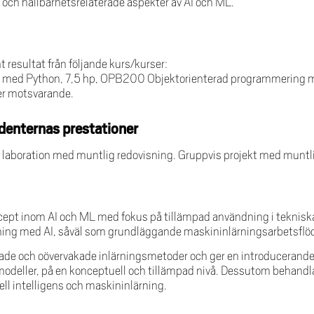
a och hållbarhetsrelaterade aspekter av AI och ML.
esultat från följande kurs/kurser:
med Python, 7,5 hp, OPB200 Objektorienterad programmering 
ler motsvarande.
denternas prestationer
ll laboration med muntlig redovisning. Gruppvis projekt med muntlig
cept inom AI och ML med fokus på tillämpad användning i tekni
ning med AI, såväl som grundläggande maskininlärningsarbetsflöd
de och oövervakade inlärningsmetoder och ger en introducerande ö
deller, på en konceptuell och tillämpad nivå. Dessutom behandla
iell intelligens och maskininlärning.