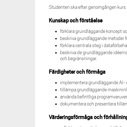
Studenten ska efter genomgången kurs
Kunskap och förståelse
förklara grundläggande koncept oc
beskriva grundläggande metoder f
förklara centrala steg i dataförbe
beskriva de grundläggande idéern
och begränsningar.
Färdigheter och förmåga
implementera grundläggande AI- o
tillämpa grundläggande maskininlä
använda befintliga programvaruver
dokumentera och presentera tilläm
Värderingsförmåga och förhållnin