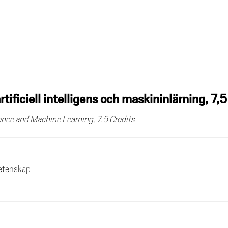
artificiell intelligens och maskininlärning, 
igence and Machine Learning, 7.5 Credits
vetenskap