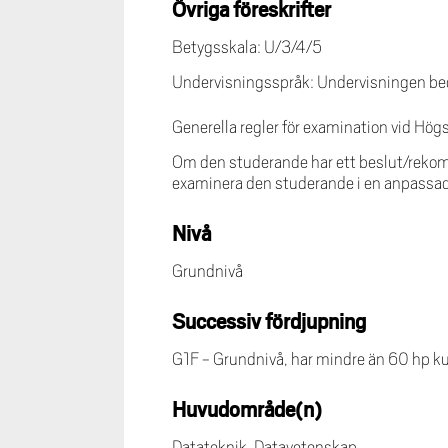
Övriga föreskrifter
Betygsskala: U/3/4/5
Undervisningsspråk: Undervisningen bed
Generella regler för examination vid Hög
Om den studerande har ett beslut/rekom
examinera den studerande i en anpassa
Nivå
Grundnivå
Successiv fördjupning
G1F - Grundnivå, har mindre än 60 hp k
Huvudområde(n)
Datateknik, Datavetenskap