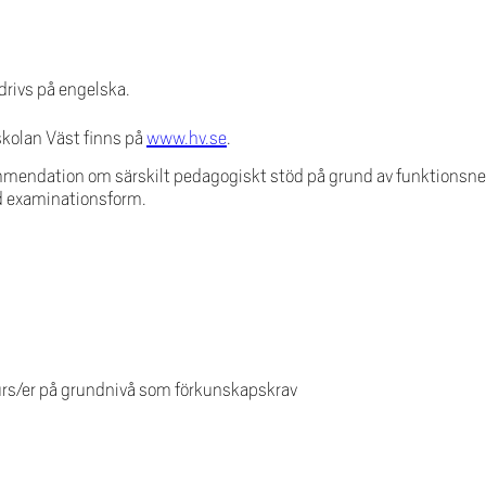
rivs på engelska.
skolan Väst finns på
www.hv.se
.
mendation om särskilt pedagogiskt stöd på grund av funktionsned
d examinationsform.
urs/er på grundnivå som förkunskapskrav