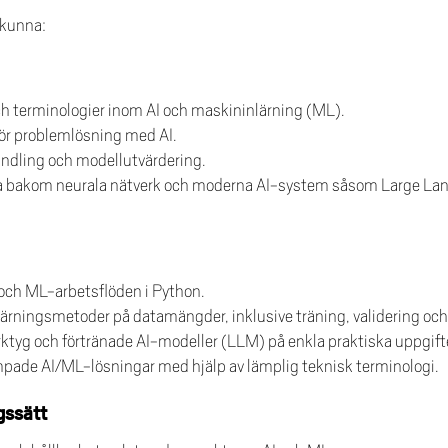
 kunna:
h terminologier inom AI och maskininlärning (ML).
ör problemlösning med AI.
handling och modellutvärdering.
a bakom neurala nätverk och moderna AI-system såsom Large Lan
ch ML-arbetsflöden i Python.
rningsmetoder på datamängder, inklusive träning, validering och
ktyg och förtränade AI-modeller (LLM) på enkla praktiska uppgift
pade AI/ML-lösningar med hjälp av lämplig teknisk terminologi.
gssätt