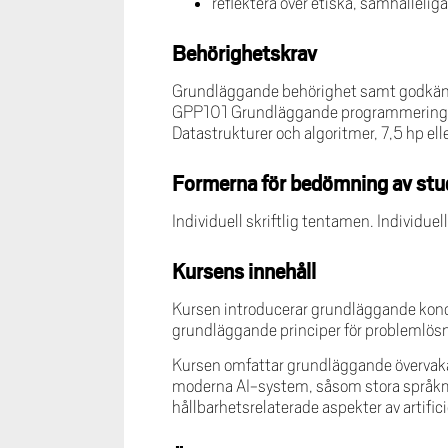
reflektera över etiska, samhällelig
Behörighetskrav
Grundläggande behörighet samt godkänt r
GPP101 Grundläggande programmering 
Datastrukturer och algoritmer, 7,5 hp el
Formerna för bedömning av stu
Individuell skriftlig tentamen. Individue
Kursens innehåll
Kursen introducerar grundläggande kon
grundläggande principer för problemlös
Kursen omfattar grundläggande övervaka
moderna AI-system, såsom stora språkmo
hållbarhetsrelaterade aspekter av artific