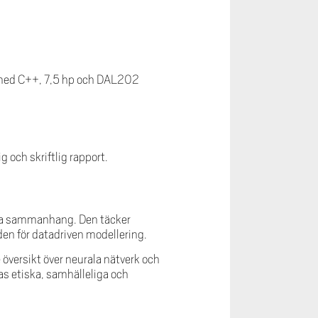
med C++, 7,5 hp och DAL202
 och skriftlig rapport.
ska sammanhang. Den täcker
en för datadriven modellering.
versikt över neurala nätverk och
s etiska, samhälleliga och