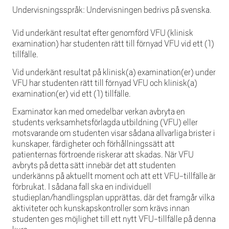
Undervisningsspråk: Undervisningen bedrivs på svenska.
Vid underkänt resultat efter genomförd VFU (klinisk
examination) har studenten rätt till förnyad VFU vid ett (1)
tillfälle.
Vid underkänt resultat på klinisk(a) examination(er) under
VFU har studenten rätt till förnyad VFU och klinisk(a)
examination(er) vid ett (1) tillfälle.
Examinator kan med omedelbar verkan avbryta en
students verksamhetsförlagda utbildning (VFU) eller
motsvarande om studenten visar sådana allvarliga brister i
kunskaper, färdigheter och förhållningssätt att
patienternas förtroende riskerar att skadas. När VFU
avbryts på detta sätt innebär det att studenten
underkänns på aktuellt moment och att ett VFU-tillfälle är
förbrukat. I sådana fall ska en individuell
studieplan/handlingsplan upprättas, där det framgår vilka
aktiviteter och kunskapskontroller som krävs innan
studenten ges möjlighet till ett nytt VFU-tillfälle på denna