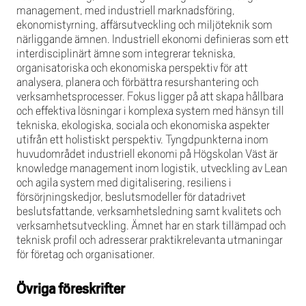
management, med industriell marknadsföring,
ekonomistyrning, affärsutveckling och miljöteknik som
närliggande ämnen. Industriell ekonomi definieras som ett
interdisciplinärt ämne som integrerar tekniska,
organisatoriska och ekonomiska perspektiv för att
analysera, planera och förbättra resurshantering och
verksamhetsprocesser. Fokus ligger på att skapa hållbara
och effektiva lösningar i komplexa system med hänsyn till
tekniska, ekologiska, sociala och ekonomiska aspekter
utifrån ett holistiskt perspektiv. Tyngdpunkterna inom
huvudområdet industriell ekonomi på Högskolan Väst är
knowledge management inom logistik, utveckling av Lean
och agila system med digitalisering, resiliens i
försörjningskedjor, beslutsmodeller för datadrivet
beslutsfattande, verksamhetsledning samt kvalitets och
verksamhetsutveckling. Ämnet har en stark tillämpad och
teknisk profil och adresserar praktikrelevanta utmaningar
för företag och organisationer.
Övriga föreskrifter