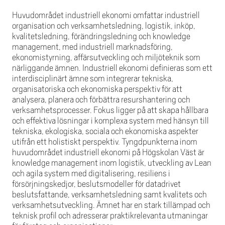
Huvudområdet industriell ekonomi omfattar industriell
organisation och verksamhetsledning, logistik, inköp,
kvalitetsledning, förändringsledning och knowledge
management, med industriell marknadsföring,
ekonomistyrning, affärsutveckling och miljöteknik som
närliggande ämnen. Industriell ekonomi definieras som ett
interdisciplinärt ämne som integrerar tekniska,
organisatoriska och ekonomiska perspektiv för att
analysera, planera och förbättra resurshantering och
verksamhetsprocesser. Fokus ligger på att skapa hållbara
och effektiva lösningar i komplexa system med hänsyn till
tekniska, ekologiska, sociala och ekonomiska aspekter
utifrån ett holistiskt perspektiv. Tyngdpunkterna inom
huvudområdet industriell ekonomi på Högskolan Väst är
knowledge management inom logistik, utveckling av Lean
och agila system med digitalisering, resiliens i
försörjningskedjor, beslutsmodeller för datadrivet
beslutsfattande, verksamhetsledning samt kvalitets och
verksamhetsutveckling. Ämnet har en stark tillämpad och
teknisk profil och adresserar praktikrelevanta utmaningar